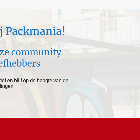
bij Packmania!
nze community
efhebbers
ief en blijf op de hoogte van de
dingen!