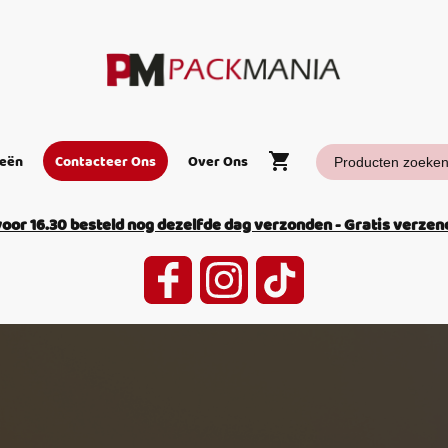
ieën
Contacteer Ons
Over Ons
or 16.30 besteld nog dezelfde dag verzonden - Gratis verzend